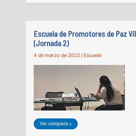
Paz
Villavicencio,
Meta
(Jornada
4)
Escuela de Promotores de Paz Vil
(Jornada 2)
4 de marzo de 2022
|
Escuela
Escuela
Ver completa »
de
Promotores