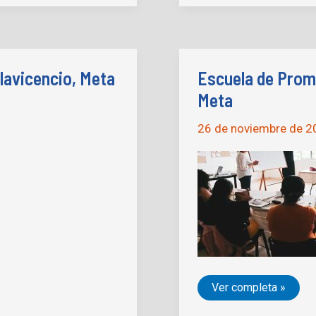
Paz
Villavicencio,
Meta
(Jornada
3)
lavicencio, Meta
Escuela de Promo
Meta
26 de noviembre de 
Escuela
Ver completa »
de
Promotores