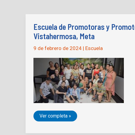
Escuela de Promotoras y Promot
Vistahermosa, Meta
9 de febrero de 2024
|
Escuela
Escuela
Ver completa »
de
Promotoras
y
Promotores