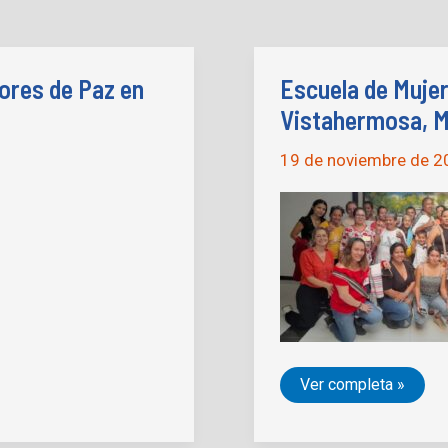
ores de Paz en
Escuela de Muje
Vistahermosa, 
19 de noviembre de 
Escuela
Ver completa »
de
Mujeres
Constructoras
de