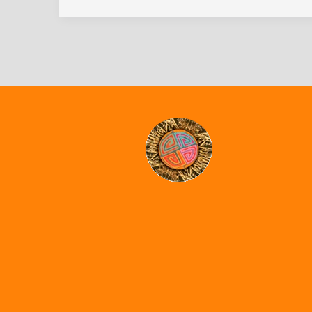
de
Paz
Villavicencio,
Meta
(Jornada
1)