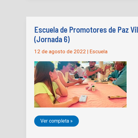
de
Paz
en
Vistahermosa,
Meta
Escuela de Promotores de Paz Vil
(Jornada 6)
12 de agosto de 2022
|
Escuela
Escuela
Ver completa »
de
Promotores
de