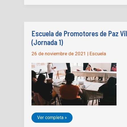
de
Paz
Villavicencio,
Meta
(Jornada
2)
Escuela de Promotores de Paz Vil
(Jornada 1)
26 de noviembre de 2021
|
Escuela
Escuela
Ver completa »
de
Promotores