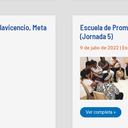
Paz en
Vistahermosa,
Meta
lavicencio, Meta
Escuela de Promo
(Jornada 5)
9 de julio de 2022
|
Es
Escuela
Ver completa »
de
Promotores
de