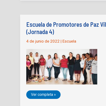
Paz
Villavicencio,
Meta
(Jornada
6)
Escuela de Promotores de Paz Vil
(Jornada 4)
4 de junio de 2022
|
Escuela
Escuela
Ver completa »
de
Promotores
de