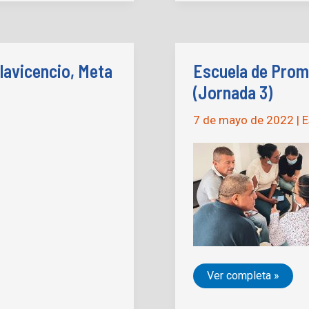
Paz
Villavicencio,
Meta
(Jornada
5)
lavicencio, Meta
Escuela de Promo
(Jornada 3)
7 de mayo de 2022
|
E
Escuela
Ver completa »
de
Promotores
de