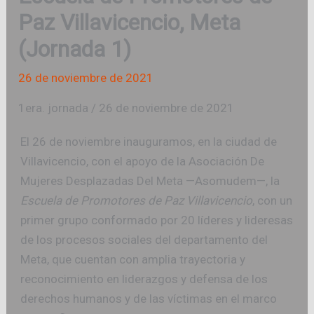
Paz Villavicencio, Meta
(Jornada 1)
26 de noviembre de 2021
1era. jornada / 26 de noviembre de 2021
El 26 de noviembre inauguramos, en la ciudad de
Villavicencio, con el apoyo de la Asociación De
Mujeres Desplazadas Del Meta —Asomudem—, la
Escuela de Promotores de Paz Villavicencio
, con un
primer grupo conformado por 20 líderes y lideresas
de los procesos sociales del departamento del
Meta, que cuentan con amplia trayectoria y
reconocimiento en liderazgos y defensa de los
derechos humanos y de las víctimas en el marco