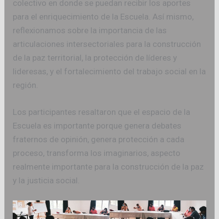
colectivo en donde se puedan recibir los aportes
para el enriquecimiento de la Escuela. Así mismo,
reflexionamos sobre la importancia de las
articulaciones intersectoriales para la construcción
de la paz territorial, la protección de líderes y
lideresas, y el fortalecimiento del trabajo social en la
región.
Los participantes resaltaron que el espacio de la
Escuela es importante porque genera debates
fraternos de opinión, genera protección a cada
proceso, transforma los imaginarios, aspecto
realmente importante para la construcción de la paz
y la justicia social.