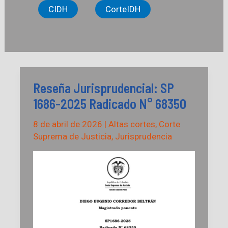
CIDH
CorteIDH
Reseña Jurisprudencial: SP
1686-2025 Radicado N° 68350
8 de abril de 2026
|
Altas cortes
,
Corte
Suprema de Justicia
,
Jurisprudencia