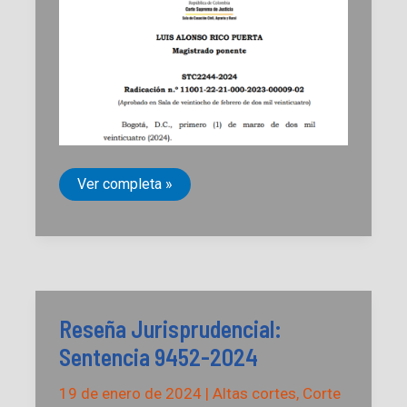
Reseña
Ver completa »
Jurisprudencial:
Sentencia
2244-
2024
Reseña Jurisprudencial:
Sentencia 9452-2024
19 de enero de 2024
|
Altas cortes
,
Corte