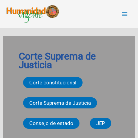
Ir
al
contenido
Corte Suprema de
Justicia
Corte constitucional
Corte Suprema de Justicia
Consejo de estado
JEP