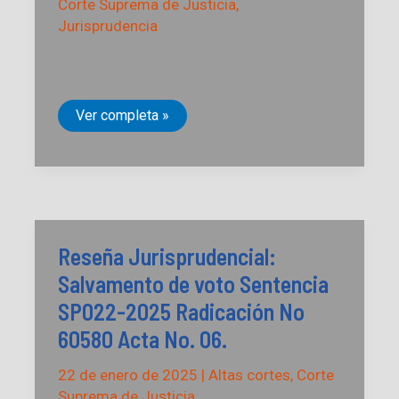
Corte Suprema de Justicia
,
Jurisprudencia
Reseña
Ver completa »
Jurisprudencial:
Sentencia
SP226-
2025
Radicación
n.o
60032
Reseña Jurisprudencial:
Salvamento de voto Sentencia
SP022-2025 Radicación No
60580 Acta No. 06.
22 de enero de 2025
|
Altas cortes
,
Corte
Suprema de Justicia