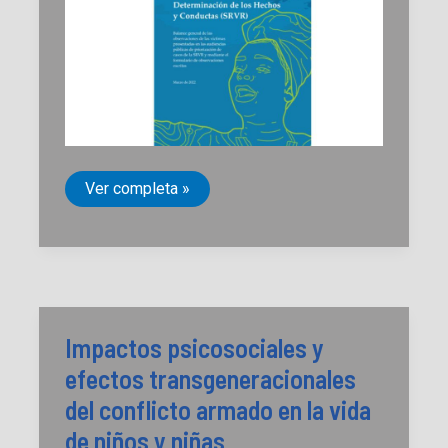
Informe
Ver completa »
de
la
Comisión
de
Participación
a
la
Sala
de
Impactos psicosociales y
Reconocimiento
de
efectos transgeneracionales
Verdad,Responsabilidad
y
del conflicto armado en la vida
Determinación
de
de niños y niñas
los