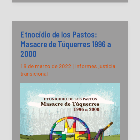
y
Jóvenes
en
el
marco
del
Etnocidio de los Pastos:
conflicto
armado
Masacre de Túquerres 1996 a
interno
de
2000
Colombia
18 de marzo de 2022
|
Informes justicia
transicional