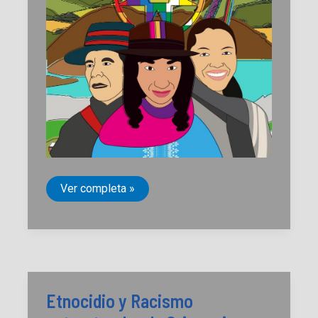
Etnocidio
Ver completa »
de
los
Pastos:
Masacre
de
Túquerres
1996
a
2000
Etnocidio y Racismo