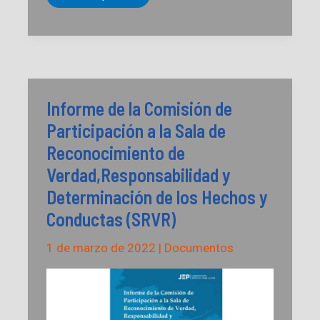
y
Racismo
estructural
en
la
Orinoquia
Informe de la Comisión de
Participación a la Sala de
Reconocimiento de
Verdad,Responsabilidad y
Determinación de los Hechos y
Conductas (SRVR)
1 de marzo de 2022
|
Documentos