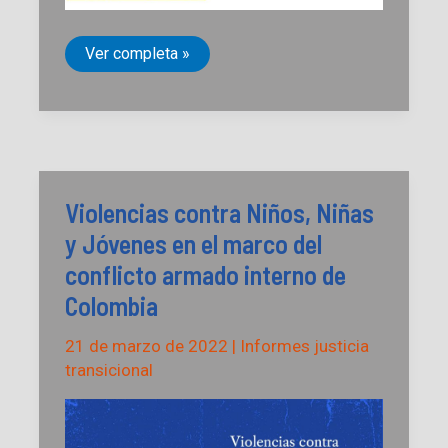
Ellos
Ver completa »
sabían
¿Dieron
la
orden?
De
la
violación
del
principio
Violencias contra Niños, Niñas
de
distinción
y Jóvenes en el marco del
a
la
conflicto armado interno de
barbarie
Colombia
21 de marzo de 2022
|
Informes justicia
transicional