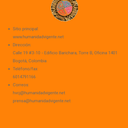
Medio
(1998-
2000)
Sitio principal:
www.humanidadvigente.net
Dirección:
Calle 19 #3-10 - Edificio Barichara
, Torre B, Oficina 1401
Bogotá, Colombia
Teléfono/fax
6014791166
Correos:
hvcj@humanidadvigente.net
prensa@humanidadvigente.net