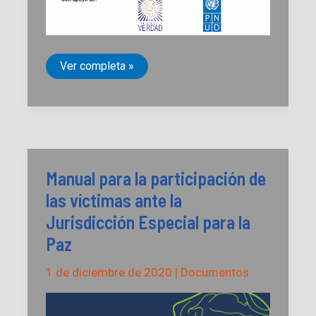
Impactos
Ver completa »
psicosociales
y
efectos
transgeneracionales
del
conflicto
armado
en
la
Manual para la participación de
vida
de
las víctimas ante la
niños
y
Jurisdicción Especial para la
niñas
Paz
1 de diciembre de 2020
|
Documentos