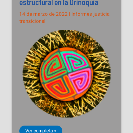
estructural en la Orinoquia
14 de marzo de 2022
|
Informes justicia
transicional
Etnocidio
Ver completa »