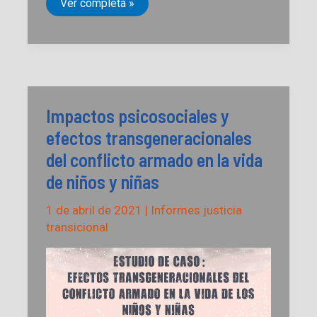
Etnocidio
Ver completa »
y
Racismo
estructural
en
la
Orinoquia
Impactos psicosociales y
efectos transgeneracionales
del conflicto armado en la vida
de niños y niñas
1 de abril de 2021
|
Informes justicia
transicional