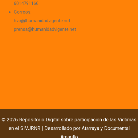
6014791166
Correos:
hvcj@humanidadvigente.net
prensa@humanidadvigente.net
© 2026 Repositorio Digital sobre participación de las Víctimas
en el SIVJRNR | Desarrollado por
Atarraya
y
Documental
Amarillo