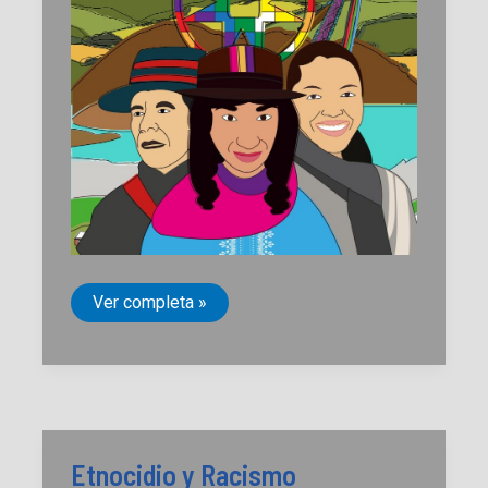
Etnocidio
Ver completa »
de
los
Pastos:
Masacre
de
Túquerres
1996
a
2000
Etnocidio y Racismo