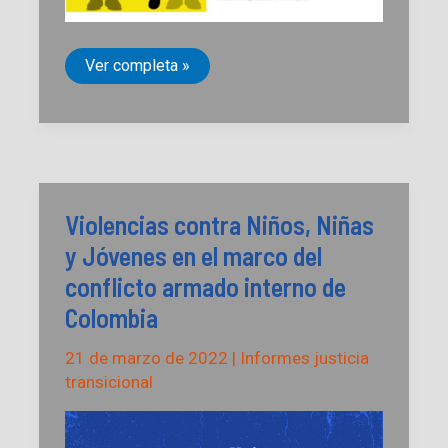
Ellos
Ver completa »
sabían
¿Dieron
la
orden?
De
la
violación
del
principio
Violencias contra Niños, Niñas
de
distinción
y Jóvenes en el marco del
a
la
conflicto armado interno de
barbarie
Colombia
21 de marzo de 2022
|
Informes justicia
transicional