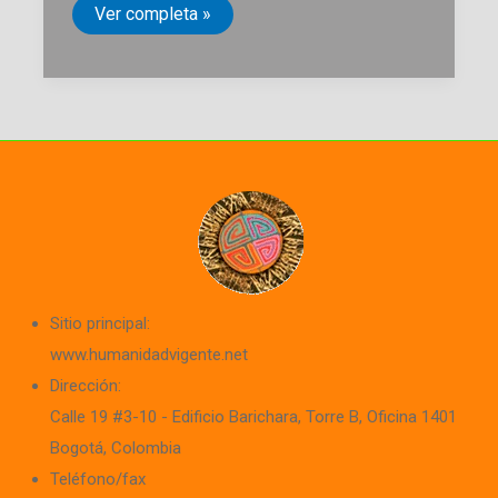
Ni
Ver completa »
descuido
ni
manzanas
podridas.
Ejecuciones
extrajudiciales
en
Antioquia,
una
política
de
Estado.
Sitio principal:
www.humanidadvigente.net
Dirección:
Calle 19 #3-10 - Edificio Barichara
, Torre B, Oficina 1401
Bogotá, Colombia
Teléfono/fax