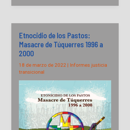
Niñas
y
Jóvenes
en
el
marco
del
Etnocidio de los Pastos:
conflicto
armado
Masacre de Túquerres 1996 a
interno
de
2000
Colombia
18 de marzo de 2022
|
Informes justicia
transicional