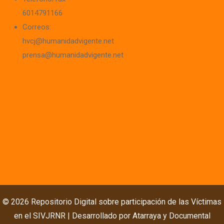
6014791166
Correos:
hvcj@humanidadvigente.net
prensa@humanidadvigente.net
© 2026 Repositorio Digital sobre participación de las Víctimas
en el SIVJRNR | Desarrollado por
Atarraya
y
Documental