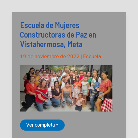
de
Paz
en
Vistahermosa,
Meta
Escuela de Mujeres
Constructoras de Paz en
Vistahermosa, Meta
19 de noviembre de 2022
|
Escuela
Escuela
Ver completa »
de
Mujeres