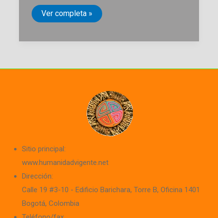
Escuela
Ver completa »
de
Promotores
de
Paz
en
Villavicencio,
Meta
Sitio principal:
www.humanidadvigente.net
Dirección:
Calle 19 #3-10 - Edificio Barichara
, Torre B, Oficina 1401
Bogotá, Colombia
Teléfono/fax