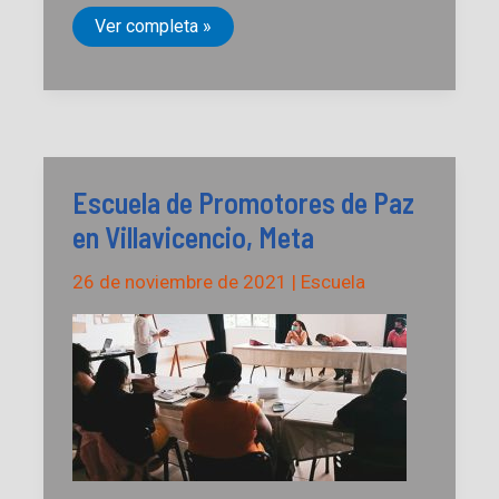
Escuela
Ver completa »
de
Promotores
de
Paz Gerardo
Estrada
Yampuezan
en
Túquerres,
Nariño
Escuela de Promotores de Paz
en Villavicencio, Meta
26 de noviembre de 2021
|
Escuela