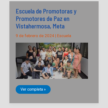
Escuela de Promotoras y
Promotores de Paz en
Vistahermosa, Meta
9 de febrero de 2024
|
Escuela
Escuela
Ver completa »
de
Promotoras
y
Promotores