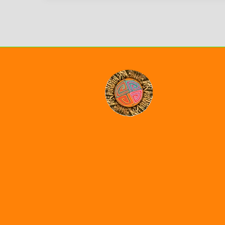
Estrada
Yampuezan
en
Túquerres,
Nariño