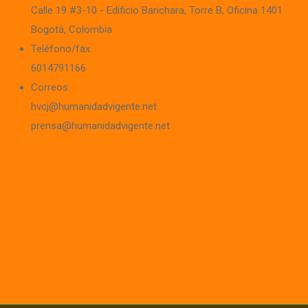
Calle 19 #3-10 - Edificio Barichara
, Torre B, Oficina 1401
Bogotá, Colombia
Teléfono/fax
6014791166
Correos:
hvcj@humanidadvigente.net
prensa@humanidadvigente.net