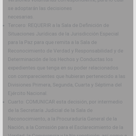
se adoptarán las decisiones
necesarias.
Tercero: REQUERIR a la Sala de Definición de
Situaciones Jurídicas de la Jurisdicción Especial
para la Paz para que remita a la Sala de
Reconocimiento de Verdad y Responsabilidad y de
Determinación de los Hechos y Conductas los
expedientes que tenga en su poder relacionados
con comparecientes que hubieran pertenecido a las
Divisiones Primera, Segunda, Cuarta y Séptima del
Ejército Nacional.
Cuarto: COMUNICAR esta decisión, por intermedio
de la Secretaría Judicial de la Sala de
Reconocimiento, a la Procuraduría General de la
Nación, a la Comisión para el Esclarecimiento de la
Verdad, la Convivencia y la No repetición, así como a