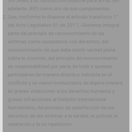
SIVJRNR) y la Jurisdicción Especial para la Paz (en
adelante JEP) como uno de sus componentes.
Que, conforme lo dispone el artículo transitorio 1°
del Acto Legislativo 01 de 2017, «Sistema Integral
parte del principio de reconocimiento de las
víctimas como ciudadanos con derechos; del
reconocimiento de que debe existir verdad plena
sobre lo ocurrido; del principio de reconocimiento
de responsabilidad por parte de todo s quienes
participaron de manera directa o indirecta en el
conflicto y se vieron involucrados de alguna manera
en graves violaciones a los derechos humanos y
graves infracciones al Derecho Internacional
Humanitario; del principio de satisfacción de los
derechos de las víctimas a la verdad, la justicia, la
reparación y la no repetición»