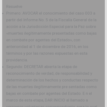
Resuelve
Primero: AVOCAR el conocimiento del caso 003 a
partir del Informe No. 5 de la Fiscalía General de la
acción a la Jurisdicción Especial para la Paz sobre
«muertes ilegítimamente presentadas como bajas
en combate por agentes del Estado», con
anterioridad al 1 de diciembre de 2016, en los
términos y por las razones expuestas en esta
providencia.
Segundo: DECRETAR abierta la etapa de
reconocimiento de verdad, de responsabilidad y
determinación de los hechos y conductas respecto
de las muertes ilegítimamente pre sentadas como
bajas en combate por agentes del Estado. E n el
marco de esta etapa, DAR INICIO al llamado a
versiones voluntarias correspondiente, para lo cual