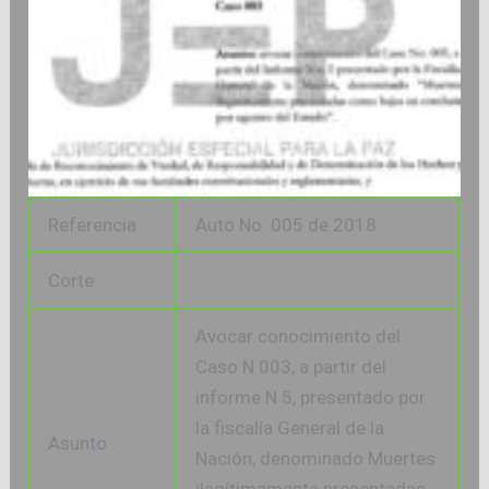
Referencia
Auto No. 005 de 2018
Corte
Avocar conocimiento del
Caso N 003, a partir del
informe N 5, presentado por
la fiscalía General de la
Asunto
Nación, denominado Muertes
ilegítimamente presentadas