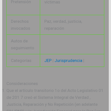
Pretensión
víctimas
Derechos
Paz, verdad, justicia,
invocados
reparación
Autos de
seguimiento
Categorías
JEP
|
Jurisprudencia
|
Consideraciones
Que el artículo transitorio 1o del Acto Legislativo 01
de 201 7 creó el Sistema Integral de Verdad ,
Justicia, Reparación y No Repetición (en adelante