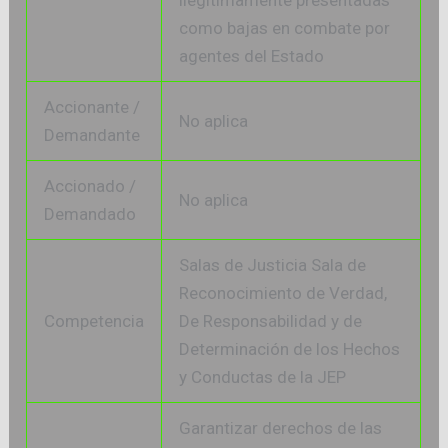
como bajas en combate por
agentes del Estado
Accionante /
No aplica
Demandante
Accionado /
No aplica
Demandado
Salas de Justicia Sala de
Reconocimiento de Verdad,
Competencia
De Responsabilidad y de
Determinación de los Hechos
y Conductas de la JEP
Garantizar derechos de las