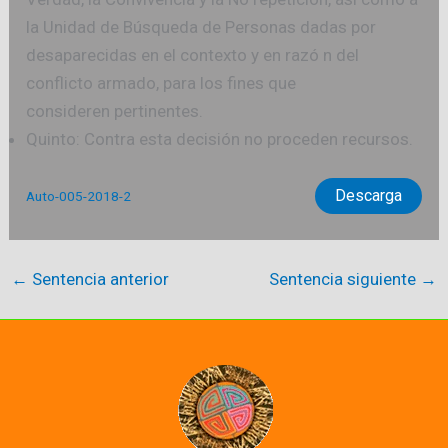
la Unidad de Búsqueda de Personas dadas por
desaparecidas en el contexto y en razó n del
conflicto armado, para los fines que
consideren pertinentes.
Quinto: Contra esta decisión no proceden recursos.
Descarga
Auto-005-2018-2
←
Sentencia anterior
Sentencia siguiente
→